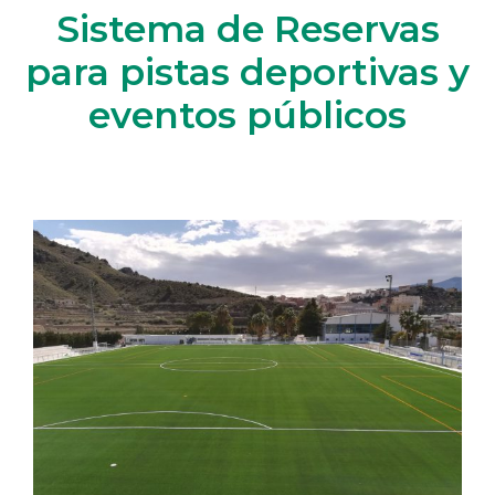
Sistema de Reservas
para pistas deportivas y
eventos públicos