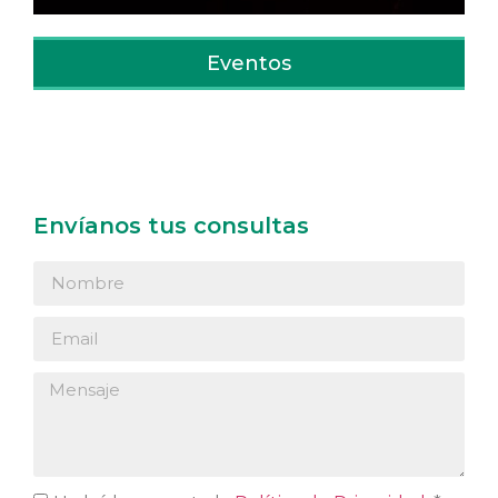
Eventos
Envíanos tus consultas