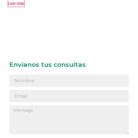
Leer más
Envíanos tus consultas