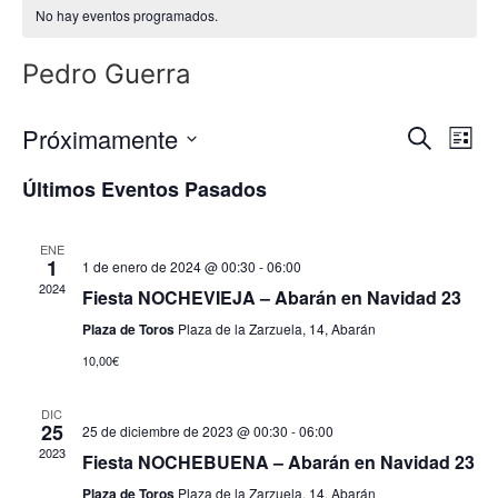
No hay eventos programados.
Pedro Guerra
Nave
Na
Próximamente
Buscar
Lista
Seleccionar
de
de
fecha.
Últimos Eventos Pasados
vi
búsq
de
ENE
y
1
1 de enero de 2024 @ 00:30
-
06:00
Ev
2024
Fiesta NOCHEVIEJA – Abarán en Navidad 23
vista
Plaza de Toros
Plaza de la Zarzuela, 14, Abarán
de
10,00€
Even
DIC
25
25 de diciembre de 2023 @ 00:30
-
06:00
2023
Fiesta NOCHEBUENA – Abarán en Navidad 23
Plaza de Toros
Plaza de la Zarzuela, 14, Abarán