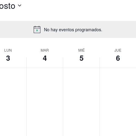
osto
No hay eventos programados.
na
LUN
MAR
MIÉ
JUE
3
4
5
6
os