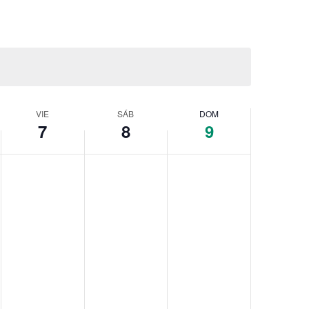
de
Evento
VIE
SÁB
DOM
7
8
9