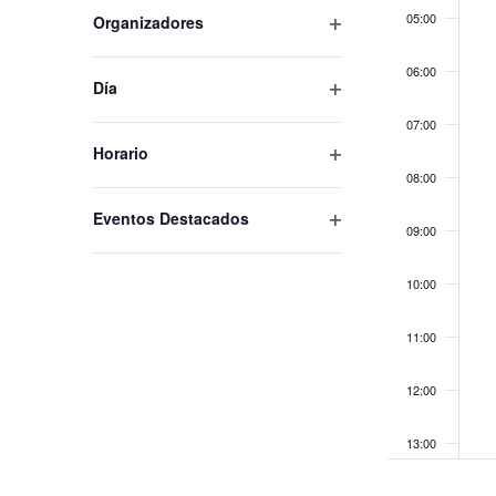
of
05:00
Open filter
Organizadores
events
to
06:00
Open filter
refresh
Día
with
07:00
the
Open filter
Horario
filtered
08:00
results.
Open filter
Eventos Destacados
09:00
10:00
11:00
12:00
13:00