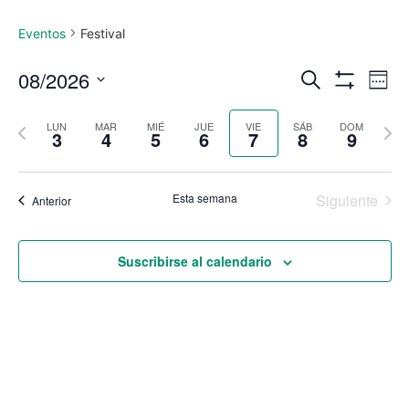
Eventos
Festival
Navega
Na
08/2026
Buscar
Sema
Mostrar Filtro
Seleccionar
de
de
fecha.
Semana
Sem
LUN
MAR
MIÉ
JUE
VIE
SÁB
DOM
vi
3
4
5
6
7
8
9
búsque
anterior
sigu
de
y
Ev
Esta semana
Siguiente
Anterior
vistas
de
Suscribirse al calendario
Eventos