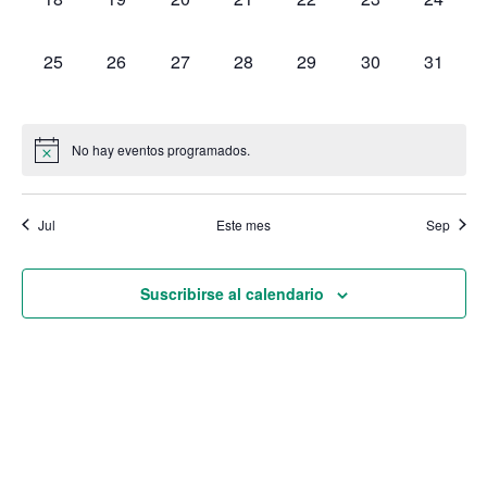
0 eventos,
0 eventos,
0 eventos,
0 eventos,
0 eventos,
0 eventos,
0 evento
25
26
27
28
29
30
31
No hay eventos programados.
Jul
Este mes
Sep
Suscribirse al calendario