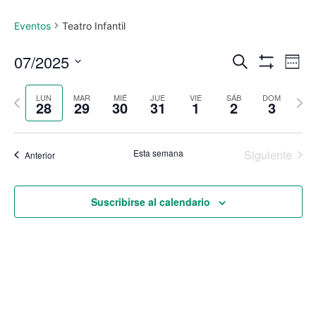
Eventos
Teatro Infantil
Navega
Na
07/2025
Buscar
Sema
Mostrar Filtro
Seleccionar
de
de
fecha.
Semana
Sem
LUN
MAR
MIÉ
JUE
VIE
SÁB
DOM
vi
28
29
30
31
1
2
3
búsque
anterior
sigu
de
y
Ev
Esta semana
Siguiente
Anterior
vistas
de
Suscribirse al calendario
Eventos