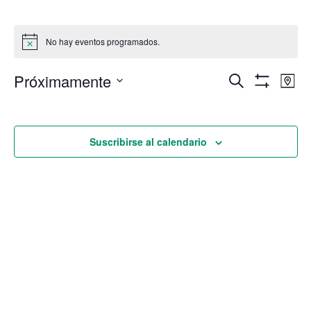
No hay eventos programados.
Navega
Na
Próximamente
Buscar
Mapa
Mostrar Filtro
Seleccionar
de
de
fecha.
vi
búsque
Suscribirse al calendario
de
y
Ev
vistas
de
Eventos