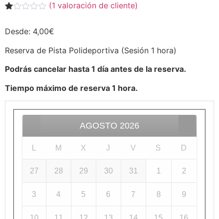
(
1
valoración de cliente)
Valorado
1
con
Desde:
4,00
€
1.00
de
5
Reserva de Pista Polideportiva (Sesión 1 hora)
en
base
Podrás cancelar hasta 1 día antes de la reserva.
a
valoración
Tiempo máximo de reserva 1 hora.
de
un
cliente
AGOSTO
2026
L
M
X
J
V
S
D
27
28
29
30
31
1
2
3
4
5
6
7
8
9
10
11
12
13
14
15
16