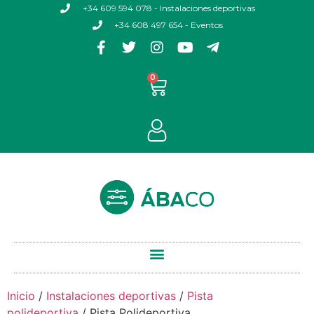
+34 609 594 078 - Instalaciones deportivas
+34 608 497 654 - Eventos
0
Inicio
/
Instalaciones deportivas
/
Pista
polideportiva
/ Pista Polideportiva