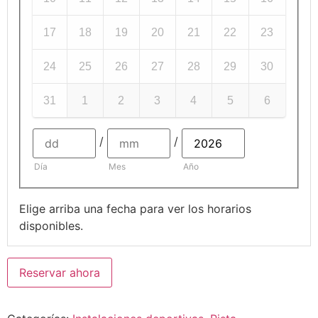
17
18
19
20
21
22
23
24
25
26
27
28
29
30
31
1
2
3
4
5
6
/
/
Día
Mes
Año
Elige arriba una fecha para ver los horarios
disponibles.
Reservar ahora